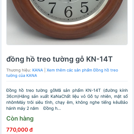
đồng hồ treo tường gỗ KN-14T
Thương hiệu:
KANA
|
Xem thêm các sản phẩm Đồng hồ treo
tường của KANA
Đồng hồ treo tường gỗMã sản phẩm KN-14T (đường kính
36cm)Hãng sản xuất KaNaChất liệu vỏ Gỗ tự nhiên, mặt số
nhômMáy trôi siêu tĩnh, chạy êm, không nghe tiếng kêuBảo
hánh máy 2 năm Đồng h...
Còn hàng
770,000 đ