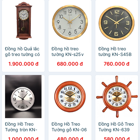
Đồng hồ Quả lắc
Đồng hồ treo
Đồng Hồ treo
gỗ treo tường có
tường KN-s25v
tường KN-S45B
nhạc chông KN-
dạ quang
(Đen dạ quang)
1.900.000 đ
680.000 đ
760.000 đ
99
Đồng Hồ Treo
Đồng Hồ Treo
Đồng Hồ Gỗ Treo
Tường tròn KN-
Tường gỗ KN-06
Tường KN-639
s55(46,5cm)
1.000.000 đ
480.000 đ
580.000 đ