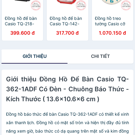
Đồng hồ để bàn
Đồng hồ để bàn
Đồng hồ treo
Casio TQ-218-
Casio TQ-142-
tường Casio cỡ
1DF báo thức, dạ
4DF có báo thức,
lớn IQ-63-7DF có
399.600 đ
317.700 đ
1.070.150 đ
quang cỡ to
dạ quang
dạ quang
(7.7×7.2×4.9 cm)
GIỚI THIỆU
CHI TIẾT
Giới thiệu Đồng Hồ Để Bàn Casio TQ-
362-1ADF Có Đèn - Chuông Báo Thức -
Kích Thước ( 13.6×10.6×6 cm )
Đồng hồ báo thức để bàn Casio TQ-362-1ADF có thiết kế xinh
xắn thanh lịch. Đồng hồ có mặt số tròn và hiện thị đầy đủ tính
năng xem giờ, báo thức có dạ quang trên mặt số và kim đồng