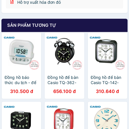
Hỗ trợ xuất hóa đơn đỏ
SẢN PHẨM TƯƠNG TỰ
Đồng hồ báo
Đồng hồ để bàn
Đồng hồ để bàn
thức du lịch - để
Casio TQ-362-
Casio TQ-142-
bàn điện tử Casio
1ADF có đèn
1DFcó báo thức,
310.500 đ
656.100 đ
310.640 đ
PQ-30B-7DF
chuông báo
dạ quang (
màu trắng
thức, dạ quang (
7.7×7.2×4.9 cm )
6X6cm
13.6×10.6×6 cm
)