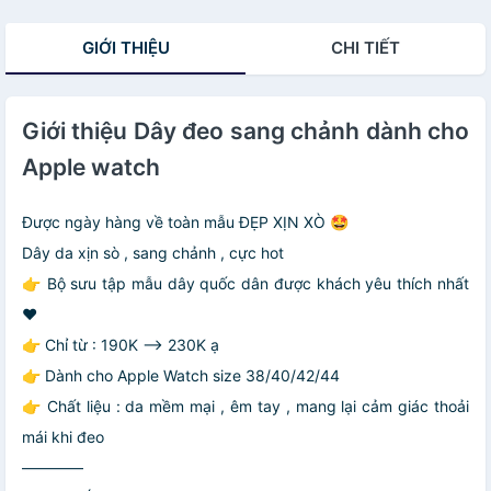
thảo rời - Mai
Hoàng phân phối
GIỚI THIỆU
CHI TIẾT
Giới thiệu Dây đeo sang chảnh dành cho
Apple watch
Được ngày hàng về toàn mẫu ĐẸP XỊN XÒ 🤩
Dây da xịn sò , sang chảnh , cực hot
👉 Bộ sưu tập mẫu dây quốc dân được khách yêu thích nhất
❤️
👉 Chỉ từ : 190K —> 230K ạ
👉 Dành cho Apple Watch size 38/40/42/44
👉 Chất liệu : da mềm mại , êm tay , mang lại cảm giác thoải
mái khi đeo
————