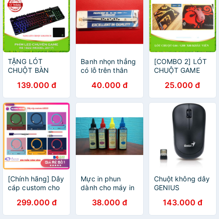
TẶNG LÓT
Banh nhọn thẳng
[COMBO 2] LÓT
CHUỘT BÀN
có lỗ trên thân
CHUỘT GAME
PHÍM LED ĐA
SK-11
KHÂU VIỀN
139.000 đ
40.000 đ
25.000 đ
MÀU R8 1822
[Chính hãng] Dây
Mực in phun
Chuột không dây
cáp custom cho
dành cho máy in
GENIUS
bàn phím cơ
phun Canon
WIRELESS
299.000 đ
38.000 đ
143.000 đ
AKKO dạng
Pixma 4 màu
NX7005
xoắn, hai đoạn
(Hàn Quốc)