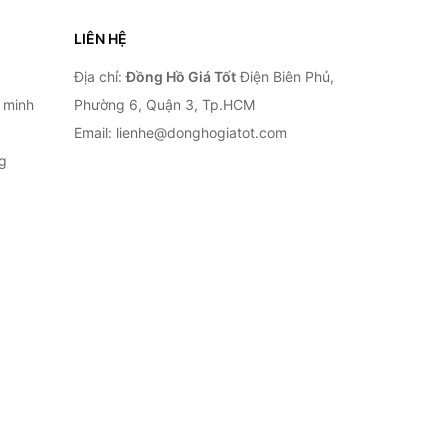
LIÊN HỆ
Địa chỉ:
Đồng Hồ Giá Tốt
Điện Biên Phủ,
 minh
Phường 6, Quận 3, Tp.HCM
Email: lienhe@donghogiatot.com
g