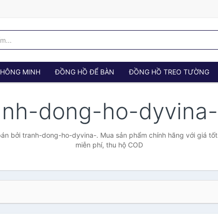
 THÔNG MINH
ĐỒNG HỒ ĐỂ BÀN
ĐỒNG HỒ TREO TƯỜNG
anh-dong-ho-dyvina
án bởi tranh-dong-ho-dyvina-. Mua sản phẩm chính hãng với giá tốt 
miễn phí, thu hộ COD