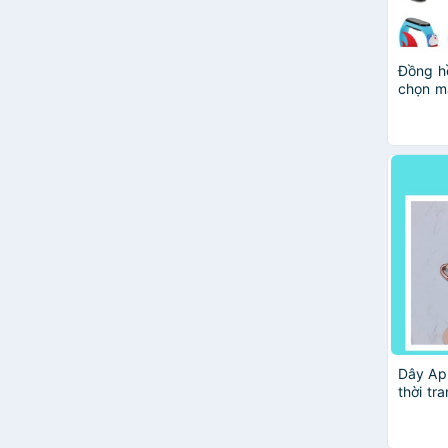
Đồng hồ
chọn m
Dây Ap
thời tra
kế tran