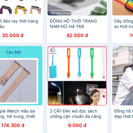
 đeo tay thời trang
ĐỒNG HỒ THỜI TRANG
Dây đồng
àu
NAM NỮ mã Y68
su thời t
35.000 đ
92.000 đ
1
ple Watch mẫu da
2 CÂY Đèn led đọc sách
Đồng hồ 
ng, trẻ trung, thiết
chống cận chuẩn đa năng
đẹp thời
g nhã
siêu sáng uốn cong 360 độ
174.300 đ
9.000 đ
cổng usb H63