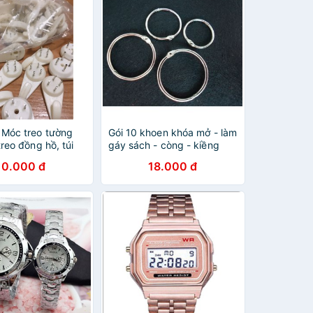
Móc treo tường
Gói 10 khoen khóa mở - làm
reo đồng hồ, túi
gáy sách - còng - kiềng
làm vòng tay handmade
10.000 đ
18.000 đ