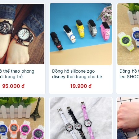
ồ thể thao phong
Đồng hồ silicone zgo
Đồng hồ t
ời trang trẻ
disney thời trang cho bé
led SHO
95.000 đ
19.900 đ