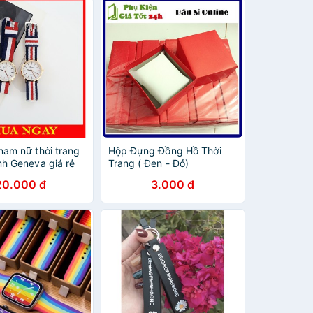
nam nữ thời trang
Hộp Đựng Đồng Hồ Thời
nh Geneva giá rẻ
Trang ( Đen - Đỏ)
i thượng
20.000 đ
3.000 đ