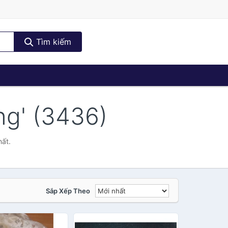
Tìm kiếm
ng' (3436)
hất.
Sắp Xếp Theo