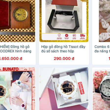
HIẾM] Đồng hồ gỗ
Hộp gỗ đồng hồ Tissot đầy
Combo 6 
OODREX hình dáng
đủ sổ sách theo hộp
đa năng t
ách
sách
1.650.000 đ
290.000 đ